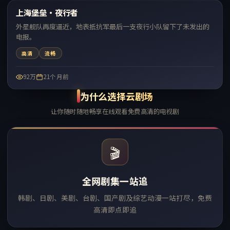
上海堡垒·夜行者
热门
外星舰队再度逼近，地表抵抗军最后一支夜行小队留下了未发出的
电报。
高清
流畅
92万
21个月前
为什么选择云剧场
让你随时随地畅享在线观看免费高清的电视剧
🎬
全网剧集一站追
韩剧、日剧、美剧、台剧、国产剧及综艺动漫一站打尽，免费
高清即点即追