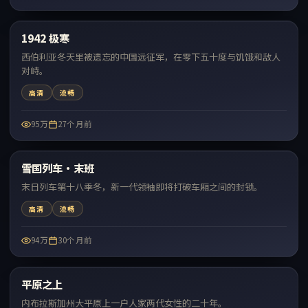
56:40
1942 极寒
热门
西伯利亚冬天里被遗忘的中国远征军，在零下五十度与饥饿和敌人
对峙。
高清
流畅
95万
27个月前
64:54
雪国列车·末班
热门
末日列车第十八季冬，新一代领袖即将打破车厢之间的封锁。
高清
流畅
94万
30个月前
98:57
平原之上
热门
内布拉斯加州大平原上一户人家两代女性的二十年。