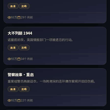
高清
流畅
93万
29个月前
99:21
大不列颠 1944
热门
诺曼底前夜，英国情报部门一项被遗忘的行动。
高清
流畅
93万
34个月前
99:04
警察故事·重启
热门
重案组警员再披战衣，一场跨港深的连环爆炸案揭开旧日伤疤。
高清
流畅
93万
22个月前
99:57