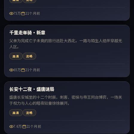
75万
21个月前
99:07
千里走单骑·新章
最新
父亲为完成亡子未竟的旅行远赴大西北，一路与陌生人结伴穿越无
人区。
高清
流畅
65万
21个月前
43:17
长安十二夜·盛唐谜局
最新
盛唐长安城里的十二个时辰，刺客、密探与帝王同台博弈，一场关
于权力与人心的暗夜较量徐徐展开。
高清
流畅
7.6万
21个月前
66:14