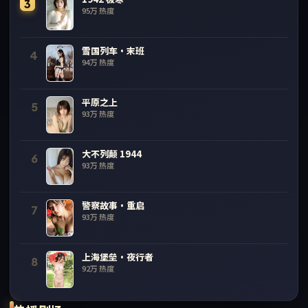
3
95万
热度
雪国列车·末班
4
94万
热度
平原之上
5
93万
热度
大不列颠 1944
6
93万
热度
警察故事·重启
7
93万
热度
上海堡垒·夜行者
8
92万
热度