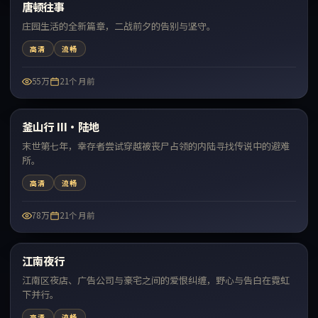
唐顿往事
最新
庄园生活的全新篇章，二战前夕的告别与坚守。
高清
流畅
55万
21个月前
99:36
釜山行 III·陆地
最新
末世第七年，幸存者尝试穿越被丧尸占领的内陆寻找传说中的避难
所。
高清
流畅
78万
21个月前
69:19
江南夜行
最新
江南区夜店、广告公司与豪宅之间的爱恨纠缠，野心与告白在霓虹
下并行。
高清
流畅