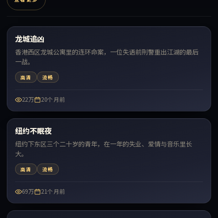
99:20
龙城追凶
最新
香港西区龙城公寓里的连环命案，一位失语前刑警重出江湖的最后
一战。
高清
流畅
22万
20个月前
45:06
纽约不眠夜
最新
纽约下东区三个二十岁的青年，在一年的失业、爱情与音乐里长
大。
高清
流畅
69万
21个月前
55:30