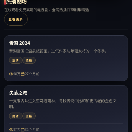
热播剧场
在线观看免费高清的电视剧，全网热播口碑剧集精选
查看更多
99:26
雪国 2024
热门
新潟雪国旧温泉旅馆里，过气作家与年轻女将的一个冬季。
高清
流畅
98万
27个月前
96:07
失落之城
热门
一支考古队进入亚马逊雨林，寻找传说中比印加更古老的金色文
明。
高清
流畅
97万
31个月前