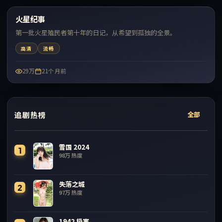
火星纪事
最新
第一批火星殖民者第十年的日记，从希望到孤独的全景。
高清
流畅
29万
21个月前
追剧热榜
全部
雪国 2024
1
98万
热度
失落之城
2
97万
热度
1942 极寒